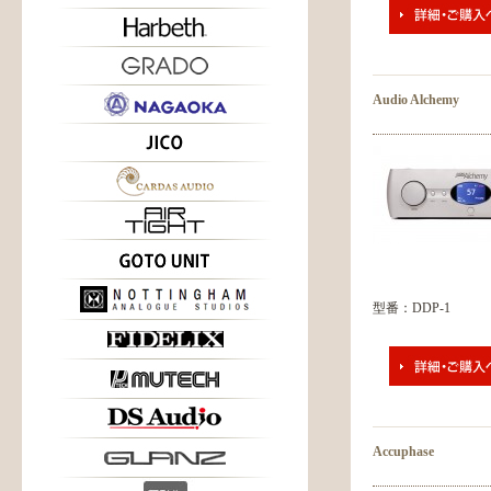
Audio Alchemy
型番：DDP-1
Accuphase