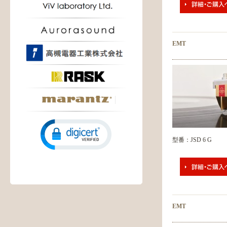
EMT
型番：JSD 6 G
EMT