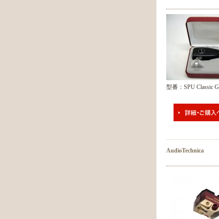
型番：SPU Classic 
AudioTechnica