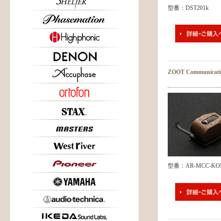
型番：DST201k
ZOOT Communicati
型番：AR-MCC-KOI