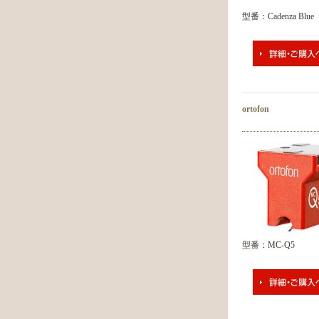
型番：Cadenza Blue
ortofon
型番：MC-Q5