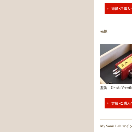
光悦
型番：Urushi Vermili
My Sonic Lab 