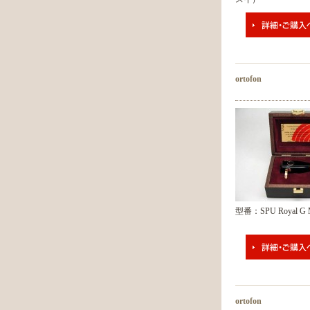
ortofon
型番：SPU Royal G
ortofon