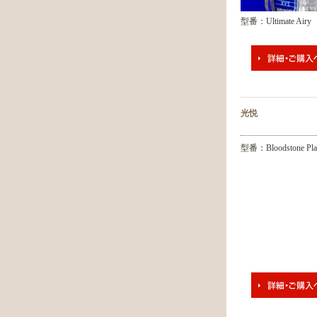
型番：Ultimate Airy
光悦
型番：Bloodstone Pla