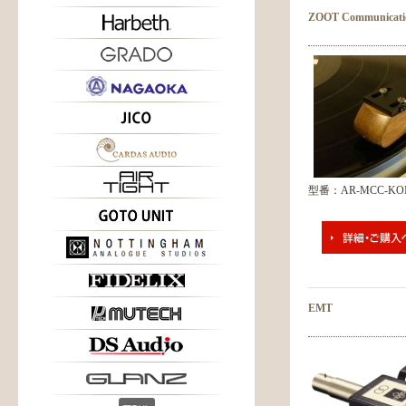
ZOOT Communicati
型番：AR-MCC-KOI
EMT