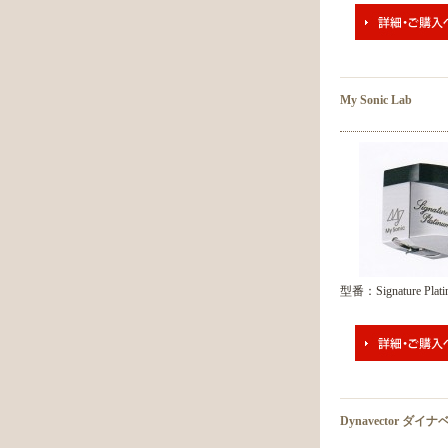
My Sonic Lab
型番：Signature Plati
Dynavector ダイ