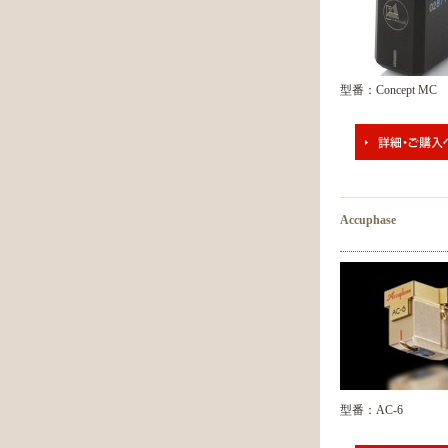
型番：Concept MC
Accuphase
型番：AC-6