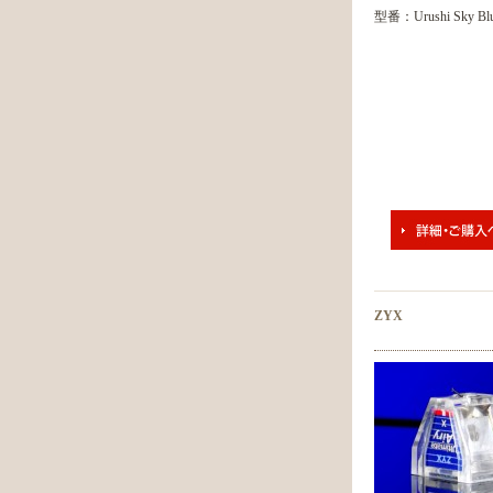
型番：Urushi Sky Bl
ZYX