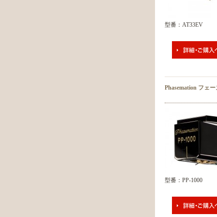
型番：AT33EV
Phasemation 
型番：PP-1000