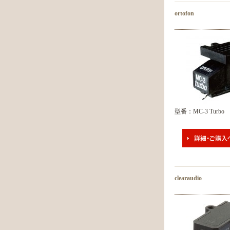
ortofon
型番：MC-3 Turbo
clearaudio