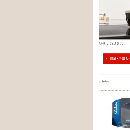
型番： JSD S 75
ortofon