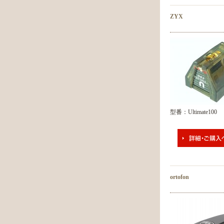
ZYX
型番：Ultimate100
ortofon