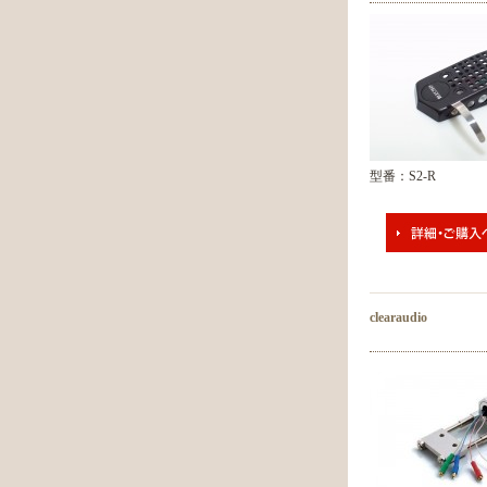
型番：S2-R
clearaudio