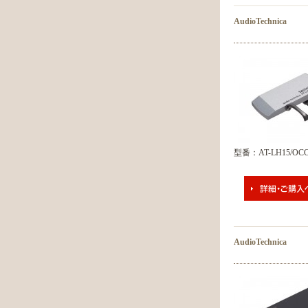
AudioTechnica
型番：AT-LH15/OC
AudioTechnica