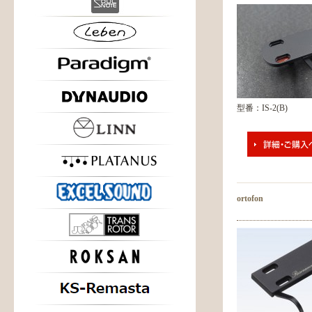
型番：IS-2(B)
ortofon