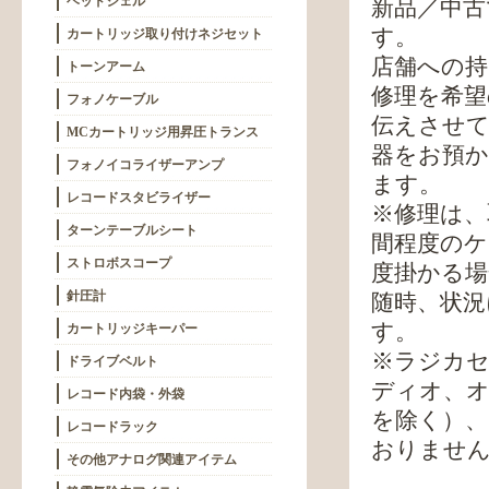
ヘッドシェル
新品／中古
す。
カートリッジ取り付けネジセット
店舗への持
トーンアーム
修理を希望
フォノケーブル
伝えさせて
MCカートリッジ用昇圧トランス
器をお預か
フォノイコライザーアンプ
ます。
レコードスタビライザー
※修理は、
ターンテーブルシート
間程度のケ
ストロボスコープ
度掛かる
針圧計
随時、状況
す。
カートリッジキーパー
※ラジカ
ドライブベルト
ディオ、
レコード内袋・外袋
を除く）、
レコードラック
おりませ
その他アナログ関連アイテム